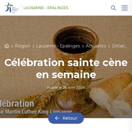
Panneau de gestion des cookies
LAUSANNE - EPALINGES
Région
Lausanne - Epalinges
Actualités
Détail des actualités
Célébration sainte cène
en semaine
Publié le
28 avril 2026
Retour