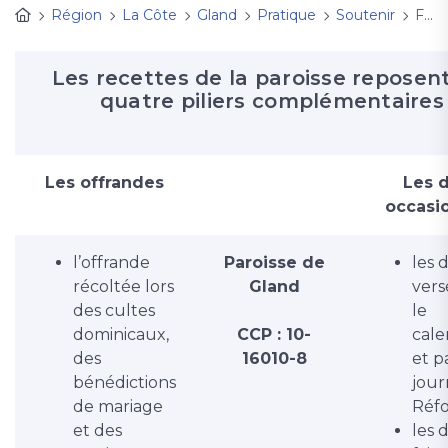
Région
La Côte
Gland
Pratique
Soutenir
Faire un don
Les recettes de la paroisse reposen
quatre piliers complémentaires
Les offrandes
Les 
occasi
l’offrande
Paroisse de
les 
récoltée lors
Gland
vers
des cultes
le
dominicaux,
CCP :
10-
cale
des
16010-8
et p
bénédictions
jour
de mariage
Réf
et des
les 