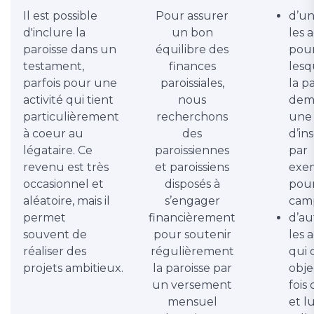
Il est possible
Pour assurer
d’un
d'inclure la
un bon
les a
paroisse dans un
équilibre des
pou
testament,
finances
lesq
parfois pour une
paroissiales,
la p
activité qui tient
nous
dem
particulièrement
recherchons
une 
à coeur au
des
d’ins
légataire. Ce
paroissiennes
par
revenu est très
et paroissiens
exe
occasionnel et
disposés à
pour
aléatoire, mais il
s’engager
cam
permet
financièrement
d’au
souvent de
pour soutenir
les a
réaliser des
régulièrement
qui 
projets ambitieux.
la paroisse par
objec
un versement
fois 
mensuel
et lu