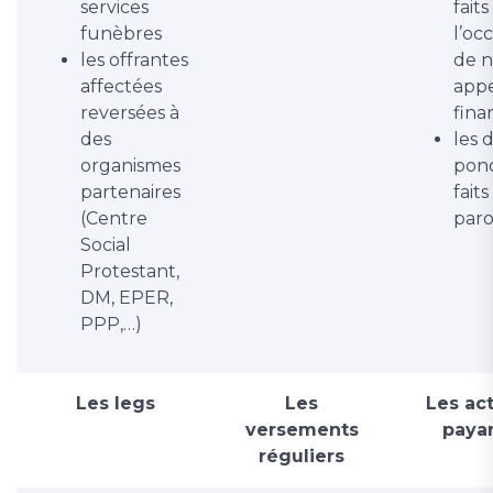
services
faits
funèbres
l’oc
les offrantes
de n
affectées
app
reversées à
fina
des
les 
organismes
pon
partenaires
faits
(Centre
paro
Social
Protestant,
DM, EPER,
PPP,…)
Les legs
Les
Les act
versements
paya
réguliers