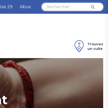
ise 29
Abus
Trouvez
un culte
t