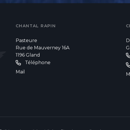
CHANTAL RAPIN
C
Pasteure
D
Rue de Mauverney 16A
G
1196 Gland
Téléphone
Mail
M