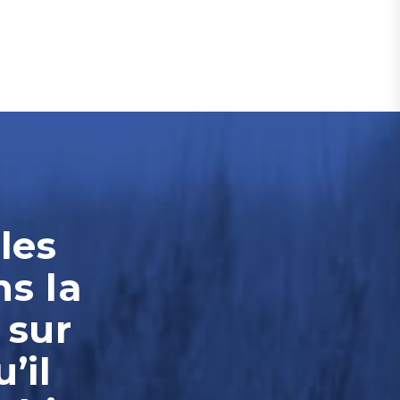
les
ns la
 sur
’il