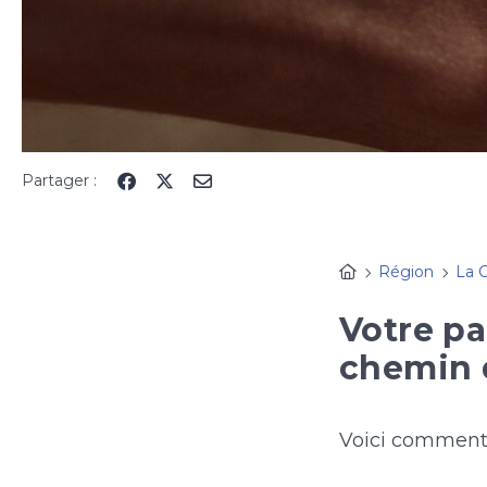
Partager :
Région
La 
Votre p
chemin d
Voici comment