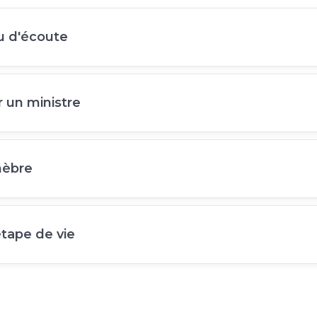
eu d'écoute
 un ministre
nèbre
étape de vie