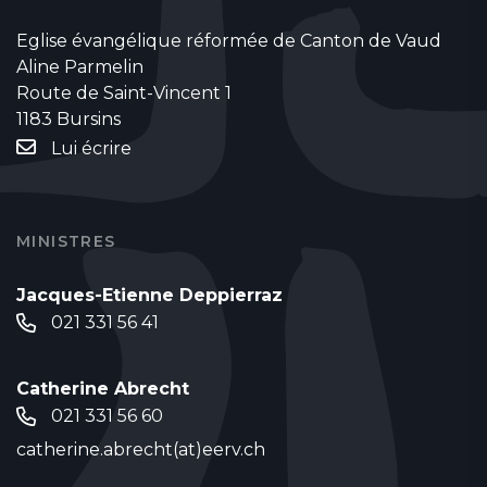
Eglise évangélique réformée de Canton de Vaud
Aline Parmelin
Route de Saint-Vincent 1
1183 Bursins
Lui écrire
MINISTRES
Jacques-Etienne Deppierraz
021 331 56 41
Catherine Abrecht
021 331 56 60
catherine.abrecht(at)eerv.ch