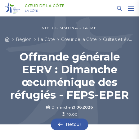
Panneau de gestion des cookies
CŒUR DE LA CÔTE
LA CÔTE
VIE COMMUNAUTAIRE
Région
La Côte
Cœur de la Côte
Cultes et événements
Offrande générale
EERV : Dimanche
œcuménique des
réfugiés - FEPS-EPER
Dimanche
21.06.2026
10:00
Retour