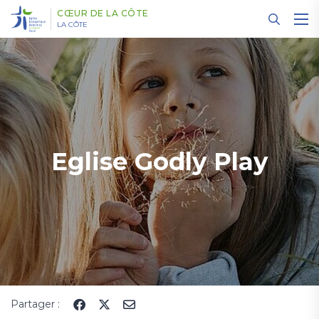
Panneau de gestion des cookies
CŒUR DE LA CÔTE
LA CÔTE
Eglise Godly Play
Partager :