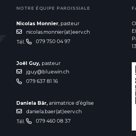
NOTRE ÉQUIPE PAROISSIALE
F
Nicolas Monnier
, pasteur
C
E
nicolas.monnier(at)eerv.ch
P
079 750 04 97
Tél.
1
Joël Guy,
pasteur
jguy@bluewin.ch
079 637 81 16
Daniela Bär,
animatrice d’église
daniela.baer(at)eerv.ch
079 460 08 37
Tél.