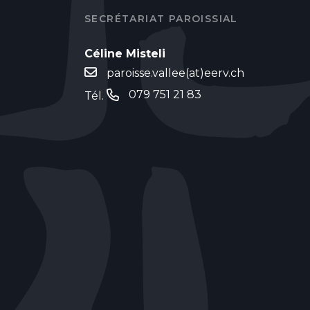
SECRÉTARIAT PAROISSIAL
Céline Misteli
paroisse.vallee(at)eerv.ch
079 751 21 83
Tél.