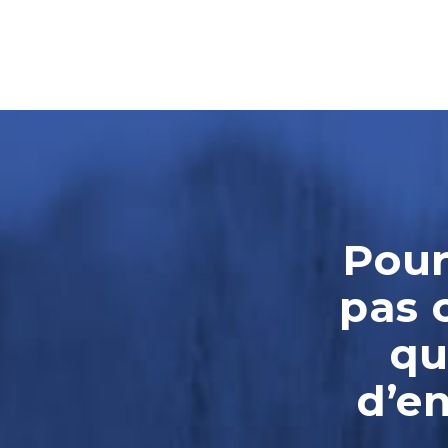
Pour
pas 
qu
d’e