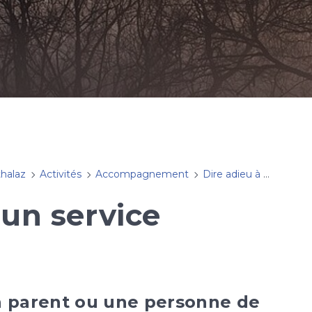
halaz
Activités
Accompagnement
Dire adieu à un·e proche
un service
n parent ou une personne de