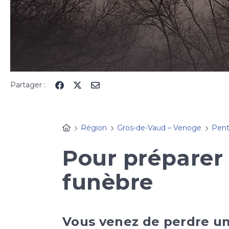
Partager :
Région
Gros-de-Vaud – Venoge
Pent
Pour préparer 
funèbre
Vous venez de perdre u