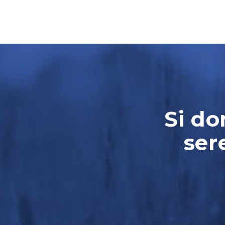
Si do
ser