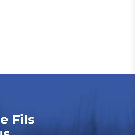
e Fils
us