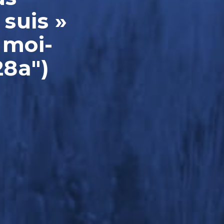
 suis »
 moi-
28a")