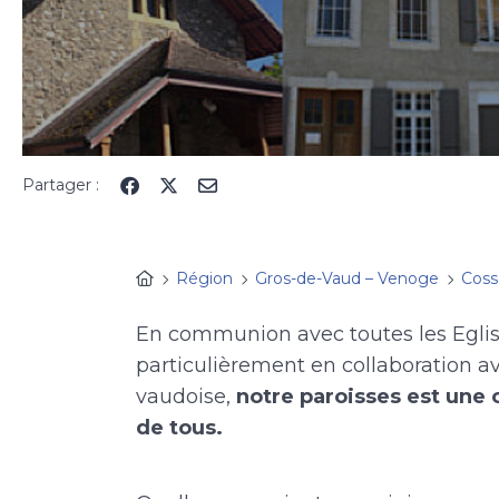
Partager :
Région
Gros-de-Vaud – Venoge
Coss
En communion avec toutes les Egli
particulièrement en collaboration a
vaudoise,
notre paroisses est une 
de tous.