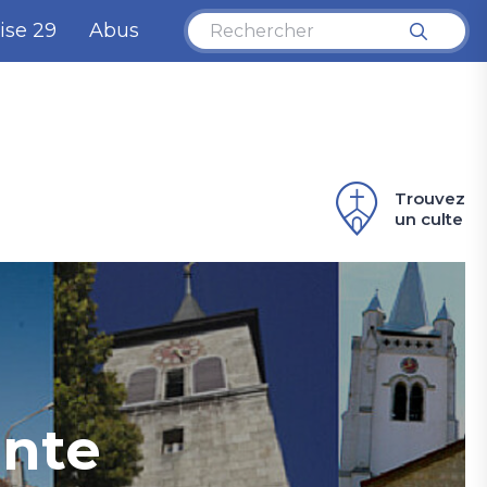
ise 29
Abus
Trouvez
un culte
ente