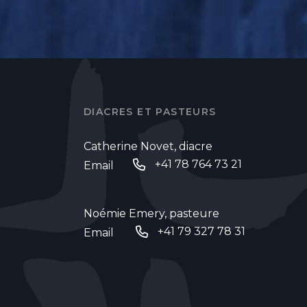
DIACRES ET PASTEURS
Catherine Novet, diacre
+41 78 764 73 21
Email
Noémie Emery, pasteure
+41 79 327 78 31
Email