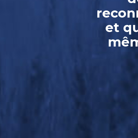
reconn
et q
même