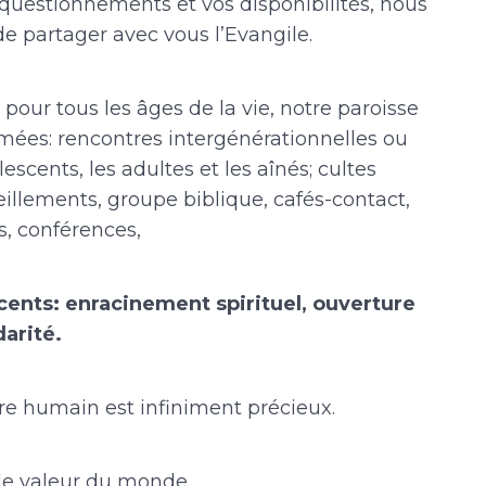
 questionnements et vos disponibilités, nous
e partager avec vous l’Evangile.
pour tous les âges de la vie, notre paroisse
nimées: rencontres intergénérationnelles ou
escents, les adultes et les aînés; cultes
illements, groupe biblique, cafés-contact,
, conférences,
cents: enracinement spirituel, ouverture
arité.
tre humain est infiniment précieux.
de valeur du monde.