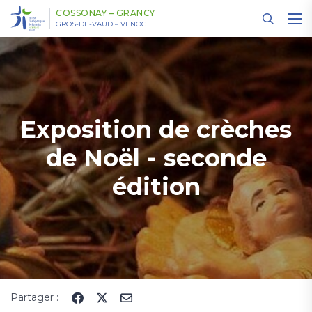
Panneau de gestion des cookies
COSSONAY – GRANCY
GROS-DE-VAUD – VENOGE
Exposition de crèches
de Noël - seconde
édition
Partager :