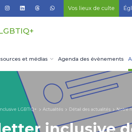
Vos lieux de culte
Égl
 LGBTIQ+
sources et médias
Agenda des évènements
A
 inclusive LGBTIQ+
Actualités
Détail des actualités
Notre n
etter inclusive