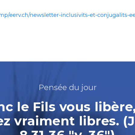
.mp/eerv.ch/newsletter-inclusivits-et-conjugalits-
Pensée du jour
nc le Fils vous libère
ez vraiment libres. (