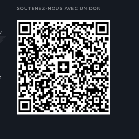
SOUTENEZ-NOUS AVEC UN DON !
e
e