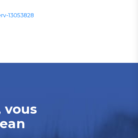
eerv-13053828
, vous
Jean