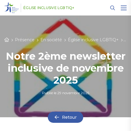
Panneau de gestion des cookies
ÉGLISE INCLUSIVE LGBTIQ+
Présence
En société
Église inclusive LGBTIQ+
Act
Notre 2ème newsletter
inclusive de novembre
2025
Publié le
29 novembre 2025
Retour