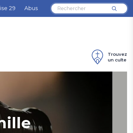
ise 29
Abus
Trouvez
un culte
ille