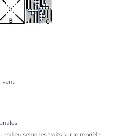
à vent
gonales
 milieu selon les traits sur le modèle