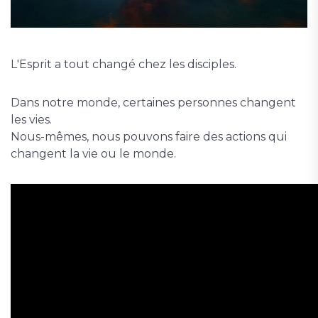
L'Esprit a tout changé chez les disciples.
Dans notre monde, certaines personnes changent
les vies.
Nous-mêmes, nous pouvons faire des actions qui
changent la vie ou le monde.