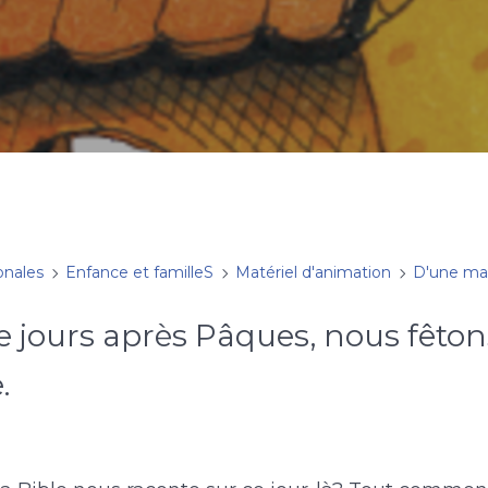
onales
Enfance et familleS
Matériel d'animation
D'une mai
 jours après Pâques, nous fêton
e.