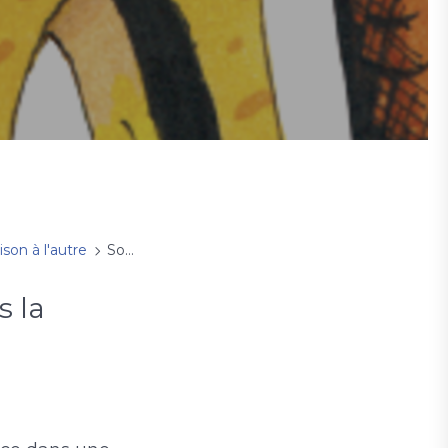
son à l'autre
Sortir de ses murs
s la