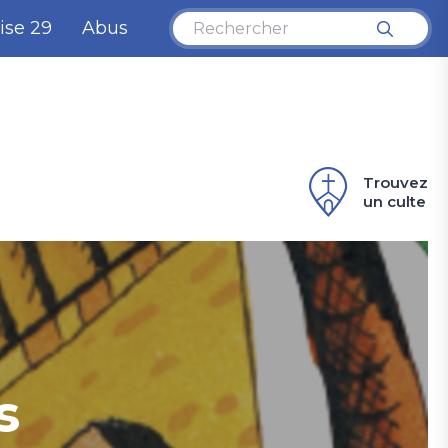
ise 29
Abus
Trouvez
un culte
s