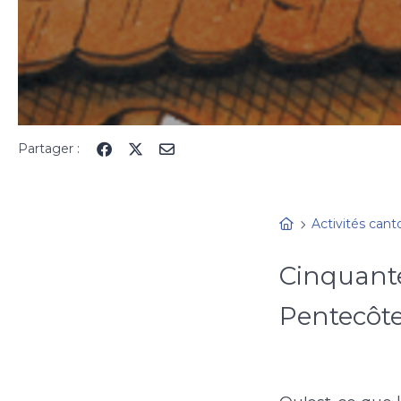
Partager :
Activités cant
Cinquante
Pentecôt