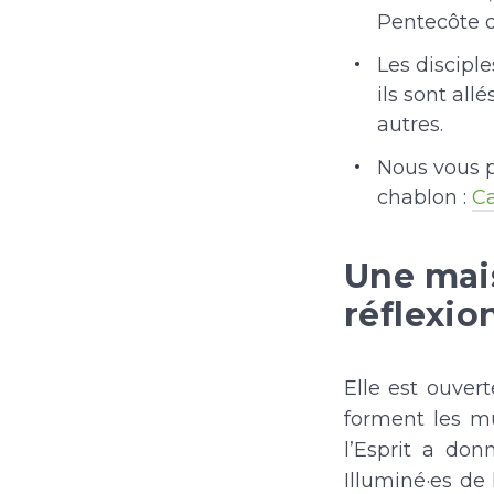
Pentecôte d
Les disciple
ils sont all
autres.
Nous vous p
chablon :
Ca
Une mais
réflexio
Elle est ouver
forment les m
l’Esprit a don
Illuminé·es de 