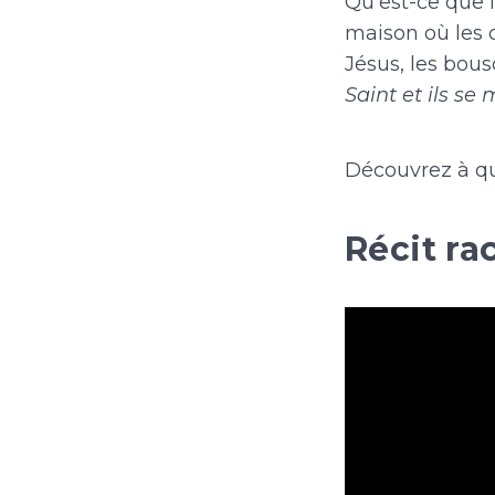
Qu'est-ce que 
maison où les c
Jésus, les bousc
Saint et ils se
Découvrez à qui 
Récit ra