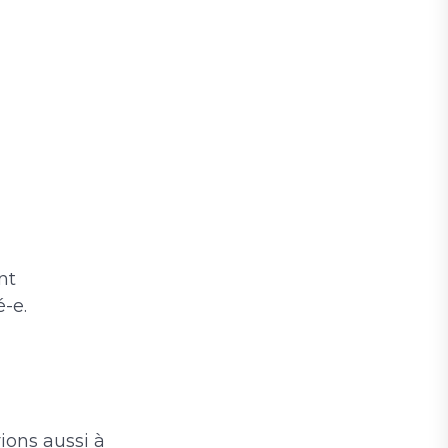
nt
é-e.
rions aussi à