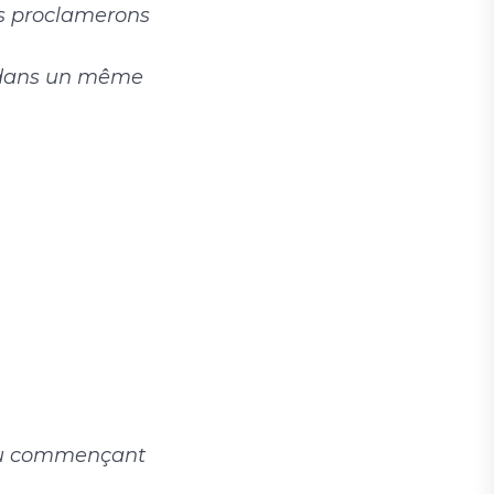
us proclamerons
s dans un même
ieu commençant