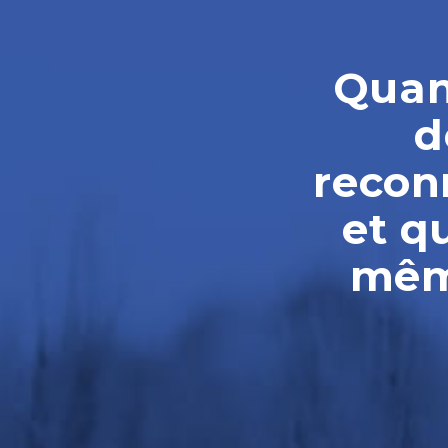
Quand
d
reconn
et q
même