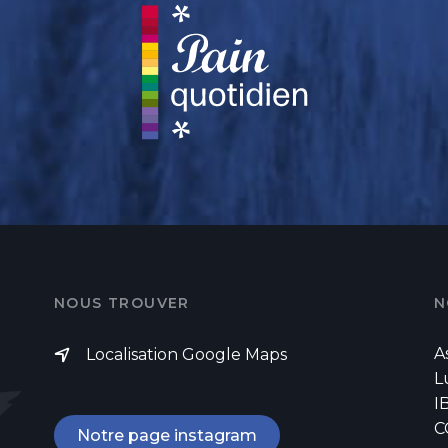
NOUS TROUVER
N
A
Localisation Google Maps
L
I
C
Notre page instagram