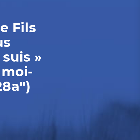
e Fils
us
 suis »
 moi-
28a")