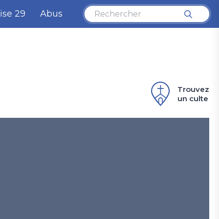
ise 29
Abus
Trouvez
un culte