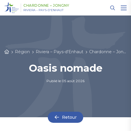
Panneau de gestion des cookies
CHARDONNE – JONGNY
RIVIERA – PAYS-D'ENHAUT
Région
Riviera – Pays-d'Enhaut
Chardonne – Jongny
Oasis nomade
Publié le
05 août 2026
Retour