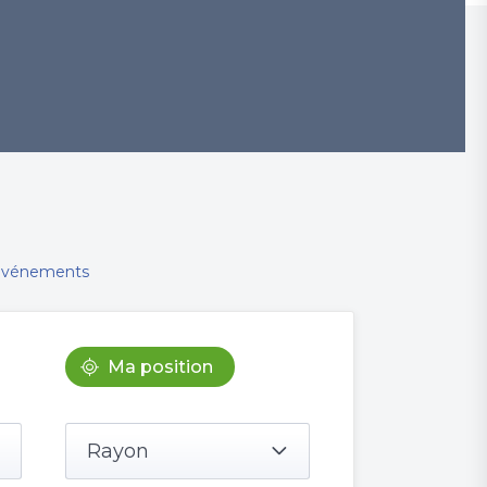
 événements
Ma position
Rayon