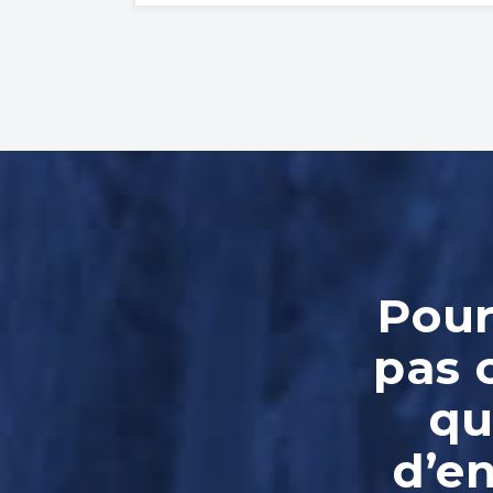
Pour
pas 
qu
d’e