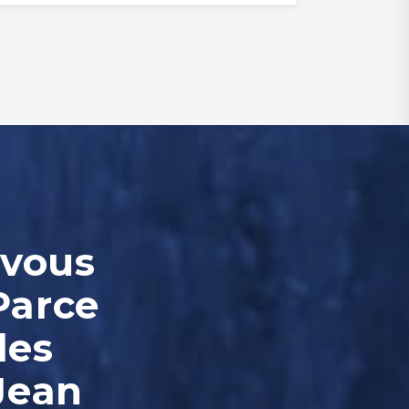
-vous
Parce
les
Jean