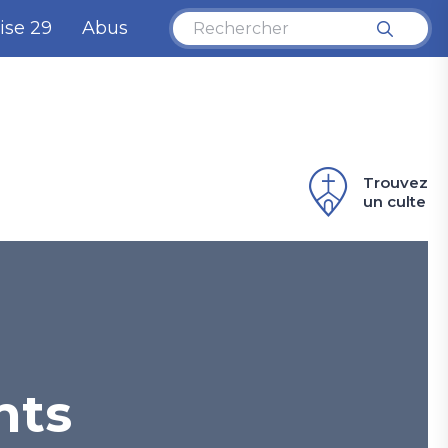
ise 29
Abus
Trouvez
un culte
nts