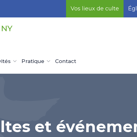
Vos lieux de culte
Égl
GNY
vités
Pratique
Contact
ltes et événeme