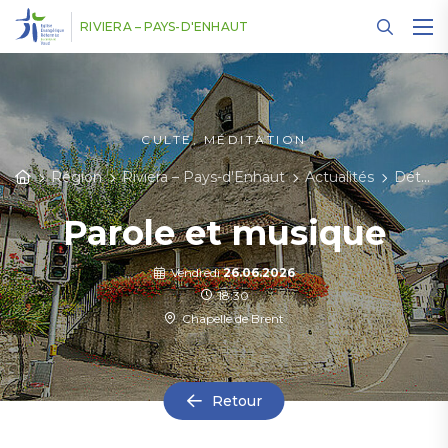
Panneau de gestion des cookies
RIVIERA – PAYS-D'ENHAUT
CULTE, MÉDITATION
Région
Riviera – Pays-d'Enhaut
Actualités
Détail des actualités
Parole et musique
Vendredi
26.06.2026
18:30
Chapelle de Brent
Retour