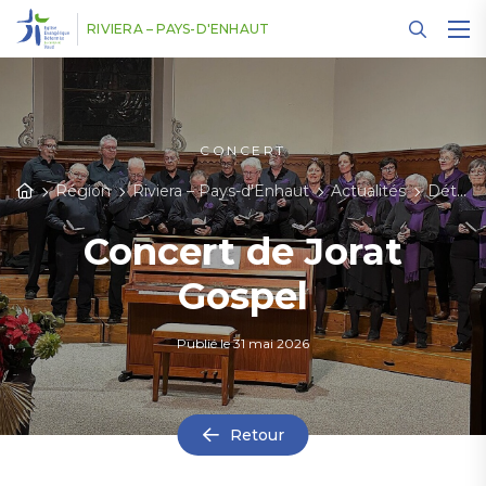
Panneau de gestion des cookies
RIVIERA – PAYS-D'ENHAUT
CONCERT
Région
Riviera – Pays-d'Enhaut
Actualités
Détail des actualités
Concert de Jorat
Gospel
Publié le
31 mai 2026
Retour