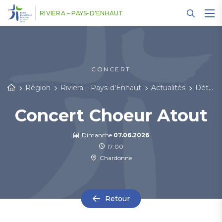
Panneau de gestion des cookies
RIVIERA – PAYS-D'ENHAUT
CONCERT
Région
Riviera – Pays-d'Enhaut
Actualités
Détail des actualités
Concert Choeur Atout
Dimanche
07.06.2026
17:00
Chardonne
Retour