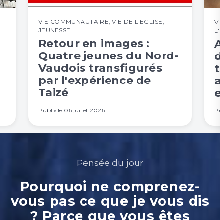
VIE COMMUNAUTAIRE
,
VIE DE L'EGLISE
,
V
JEUNESSE
L
Retour en images :
Quatre jeunes du Nord-
Vaudois transfigurés
t
par l'expérience de
Taizé
e
Publié le
06 juillet 2026
Pu
Pensée du jour
Pourquoi ne comprenez-
vous pas ce que je vous dis
? Parce que vous êtes