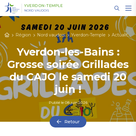
Panneau de gestion des cookies
YVERDON-TEMPLE
NORD VAUDOIS
Région
Nord vaudois
Yverdon-Temple
Actualités
Yverdon-les-Bains :
Grosse soirée Grillades
du CAJO le samedi 20
juin !
Publié le
08 juin 2026
Retour