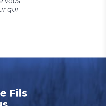
je vous
ur qui
e Fils
us