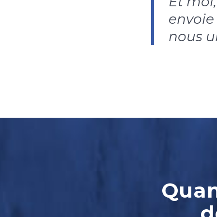
Et moi, 
envoie
nous u
Quand
d