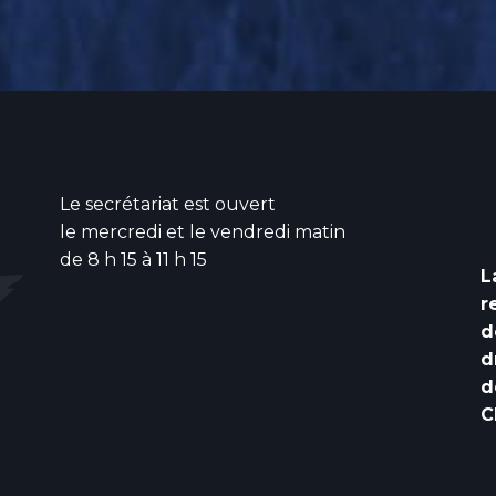
Le secrétariat est ouvert
le mercredi et le vendredi matin
de 8 h 15 à 11 h 15
L
r
d
d
d
C