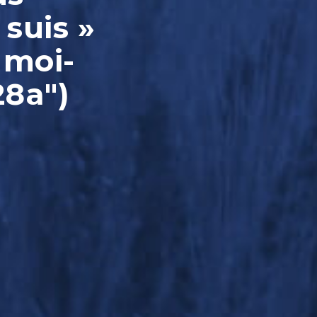
 suis »
 moi-
28a")