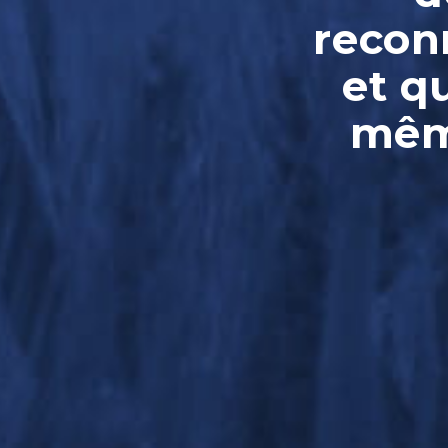
reconn
et q
même