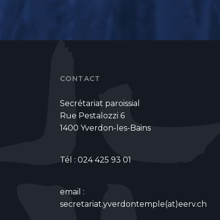
CONTACT
Secrétariat paroissial
Rue Pestalozzi 6
1400 Yverdon-les-Bains
Tél : 024 425 93 01
email :
secretariat.yverdontemple(at)eerv.ch