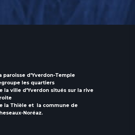
a paroisse d'Yverdon-Temple
egroupe les quartiers
e la ville d'Yverdon situés sur la rive
roite
e la Thièle et la commune de
heseaux-Noréaz.