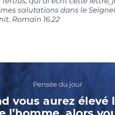
Tertius, qui ai écrit cette lettre, 
 mes salutations dans le Seigne
nit. Romain 16.22
Pensée du jour
 vous aurez élevé l
e l’homme, alors vo