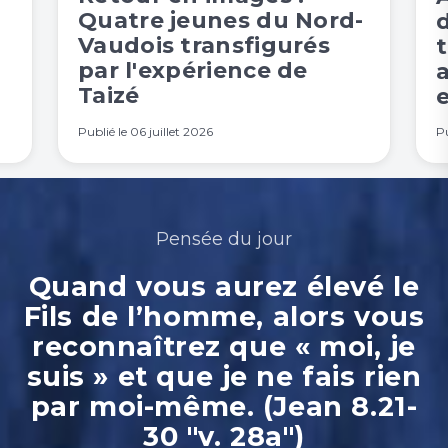
Quatre jeunes du Nord-
Vaudois transfigurés
t
par l'expérience de
Taizé
e
Publié le
06 juillet 2026
Pu
Pensée du jour
Quand vous aurez élevé le
Fils de l’homme, alors vous
reconnaîtrez que « moi, je
suis » et que je ne fais rien
par moi-même. (Jean 8.21-
30 "v. 28a")