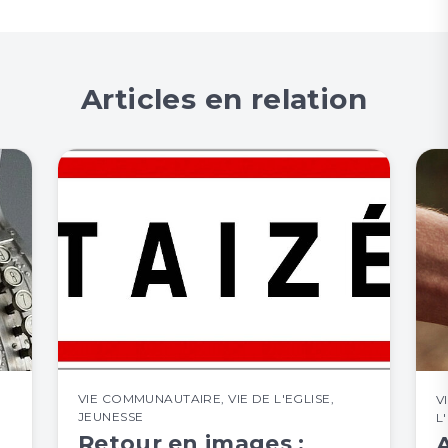
Articles en relation
VIE COMMUNAUTAIRE
,
VIE DE L'EGLISE
,
V
JEUNESSE
L
Retour en images :