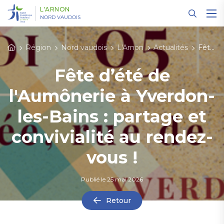
Panneau de gestion des cookies
L'ARNON
NORD VAUDOIS
Région
Nord vaudois
L'Arnon
Actualités
Fête d’été de l'Aumônerie à Yverdon-les-Bains : partage et convivialité au rendez-vous !
Fête d’été de
l'Aumônerie à Yverdon-
les-Bains : partage et
convivialité au rendez-
vous !
Publié le
25 mai 2026
Retour