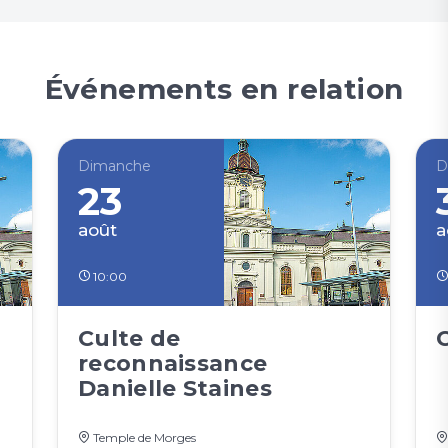
Événements en relation
Dimanche
D
23
août
a
10:00
Culte de
reconnaissance
Danielle Staines
Temple de Morges