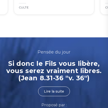
CULTE
C
Pensée du jour
Si donc le Fils vous libère,
vous serez vraiment libres.
(Jean 8.31-36 "v. 36")
Lire la suite
Proposé par :