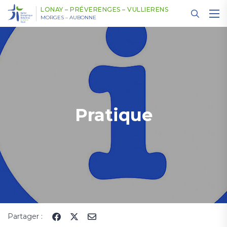
Panneau de gestion des cookies
LONAY – PRÉVERENGES – VULLIERENS
MORGES – AUBONNE
Pratique
Partager :