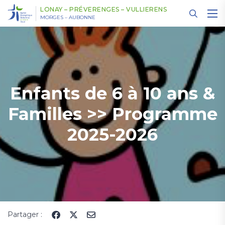
Panneau de gestion des cookies
LONAY – PRÉVERENGES – VULLIERENS
MORGES – AUBONNE
Enfants de 6 à 10 ans &
Familles >> Programme
2025-2026
Partager :