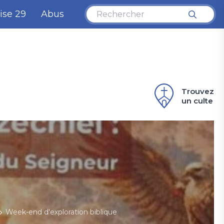
ise 29
Abus
Trouvez
un culte
Week-end d'exploration biblique