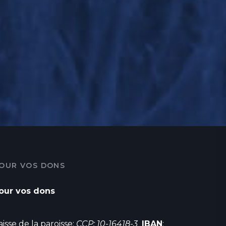
OUR VOS DONS
our vos dons
aisse de la paroisse:
CCP: 10-16418-3
IBAN
: