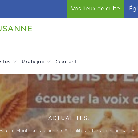
Vos lieux de culte
Égl
USANNE
vités
Pratique
Contact
ACTUALITÉS,
es
Le Mont-sur-Lausanne
Actualités
Détail des actualités