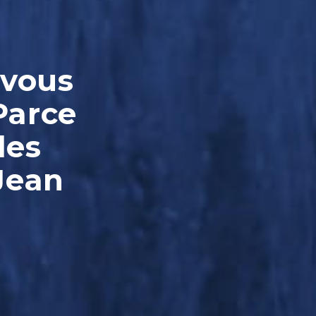
-vous
Parce
les
Jean