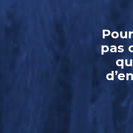
Pour
pas 
qu
d’e