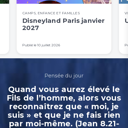
CAMPS
,
ENFANCE ET FAMILLES
V
Disneyland Paris janvier
2027
Publié le
10 juillet 2026
Pu
Pensée du jour
Quand vous aurez élevé le
Fils de l’homme, alors vous
reconnaîtrez que « moi, je
suis » et que je ne fais rien
par moi-même. (Jean 8.21-