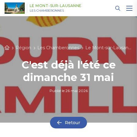
Panneau de gestion des cookies
LE MONT-SUR-LAUSANNE
LES CHAMBERONNES
Région
Les Chamberonnes
Le Mont-sur-Lausanne
C'est déjà l'été ce
dimanche 31 mai
Publié le
26 mai 2026
Retour