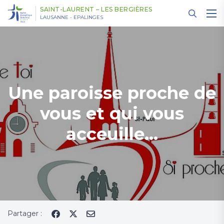
Panneau de gestion des cookies
SAINT-LAURENT – LES BERGIÈRES
LAUSANNE - EPALINGES
Une paroisse proche de
vous et qui vous
acceuille...
Partager :