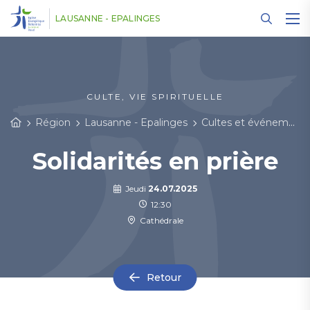
Panneau de gestion des cookies
LAUSANNE - EPALINGES
CULTE, VIE SPIRITUELLE
Région
Lausanne - Epalinges
Cultes et événements
Solidarités en prière
Jeudi
24.07.2025
12:30
Cathédrale
Retour