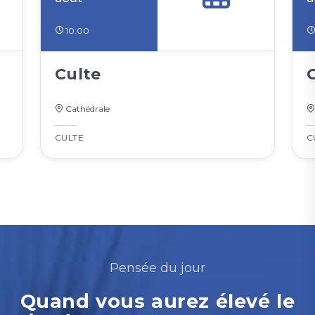
10:00
Culte
Cathédrale
CULTE
C
Pensée du jour
Quand vous aurez élevé le