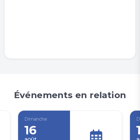
Événements en relation
Dimanche
D
16
août
a