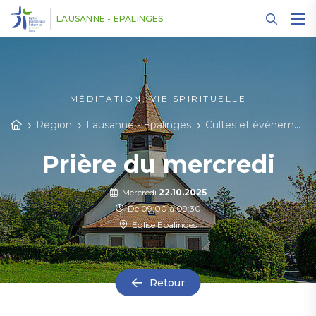
Panneau de gestion des cookies
LAUSANNE - EPALINGES
MÉDITATION, VIE SPIRITUELLE
Région
Lausanne - Epalinges
Cultes et événements
Prière du mercredi
Mercredi
22.10.2025
De 09:00 à 09:30
Eglise Epalinges
Retour