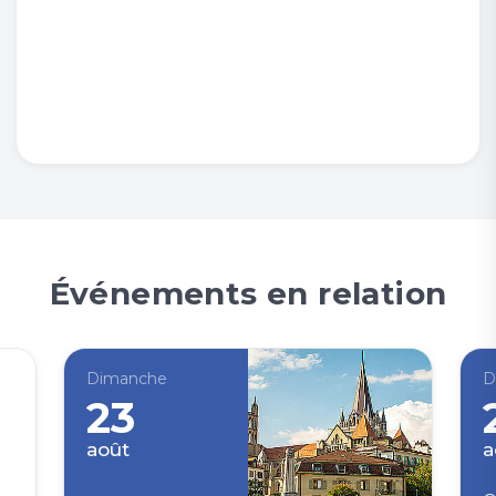
Événements en relation
Dimanche
D
23
août
a