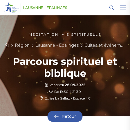
Panneau de gestion des cookies
LAUSANNE - EPALINGES
MÉDITATION, VIE SPIRITUELLE
Région
Lausanne - Epalinges
Cultes et événements
Parcours spirituel et
biblique
Vendredi
26.09.2025
De 19:30 à 21:30
Eglise La Sallaz - Espace 4C
Retour