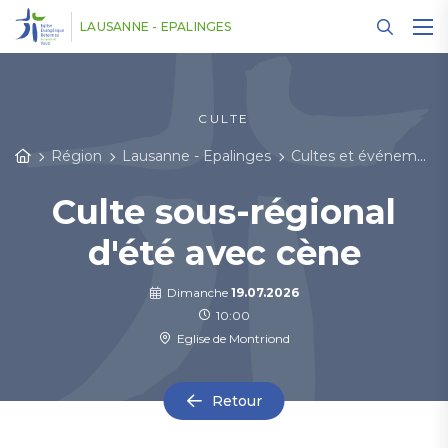
Panneau de gestion des cookies
LAUSANNE - EPALINGES
CULTE
Région
Lausanne - Epalinges
Cultes et événements
Culte sous-régional
d'été avec cène
Dimanche
19.07.2026
10:00
Eglise de Montriond
Retour