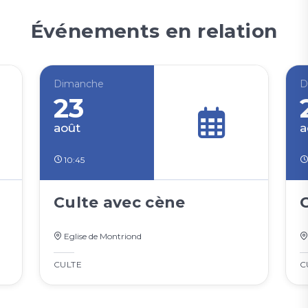
Événements en relation
Dimanche
D
23
août
a
10:45
Culte avec cène
Eglise de Montriond
CULTE
C