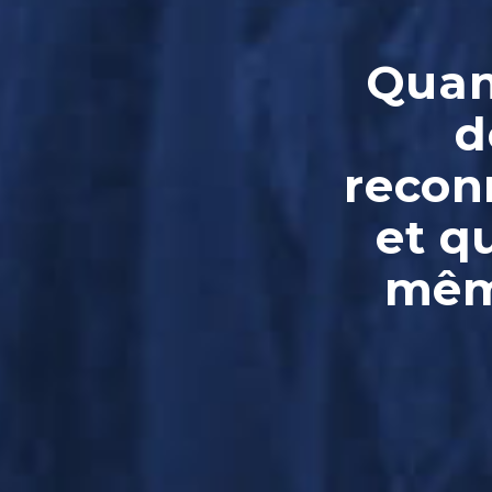
Quand
d
reconn
et q
même