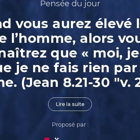
Pensée du jour
 vous aurez élevé l
e l’homme, alors vo
aîtrez que « moi, je
ue je ne fais rien par
. (Jean 8.21-30 "v. 
Lire la suite
Proposé par :