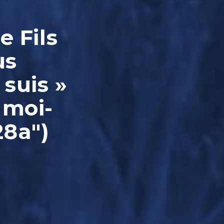
e Fils
us
 suis »
 moi-
28a")