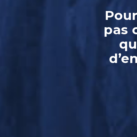
Pour
pas 
qu
d’e