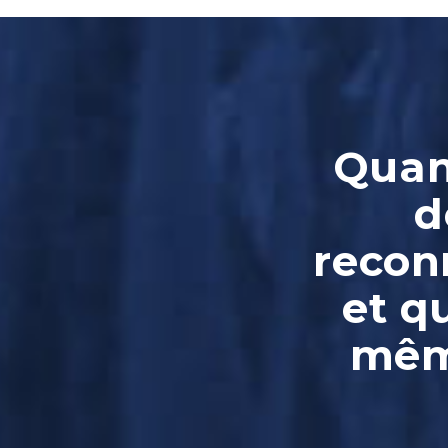
Quand
d
reconn
et q
même