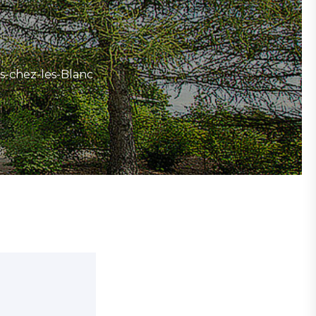
le
-
B
d
s-chez-les-Blanc
la
ré
L
-
Ep