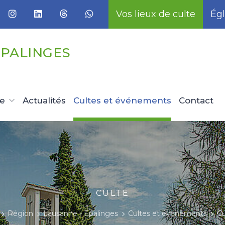
Vos lieux de culte
Égl
EPALINGES
ue
Actualités
Cultes et événements
Contact
CULTE
Région
Lausanne - Epalinges
Cultes et événements
Cu