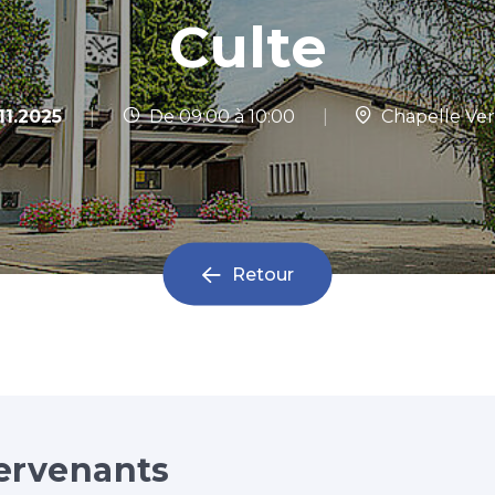
Culte
|
11.2025
De 09:00 à 10:00
|
Chapelle Ver
Retour
ervenants