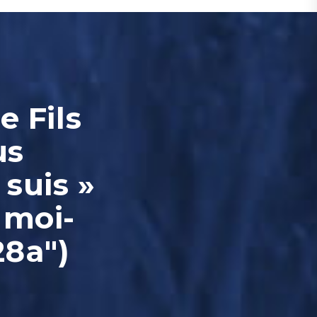
e Fils
us
 suis »
 moi-
28a")