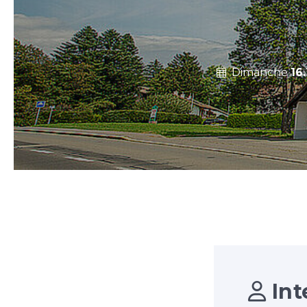
Dimanche
16.
Int