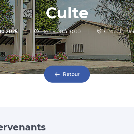
Culte
|
10.2025
De 09:00 à 10:00
|
Chapelle Ver
Retour
ervenants