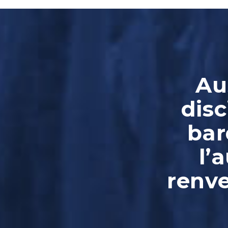
Au
disc
bar
l’
renve