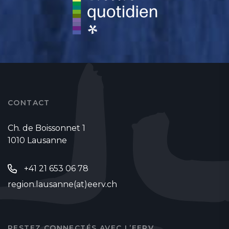
CONTACT
Ch. de Boissonnet 1
1010 Lausanne
+41 21 653 06 78
region.lausanne(at)eerv.ch
RESTEZ CONNECTÉS AVEC L’EERV