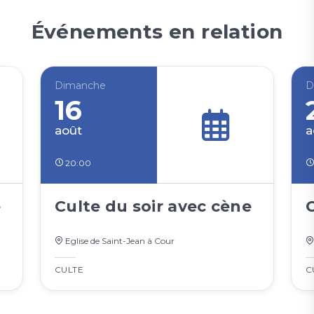
Événements en relation
Dimanche
D
16
août
a
20:00
e
Culte du soir avec cène
Eglise de Saint-Jean à Cour
CULTE
C