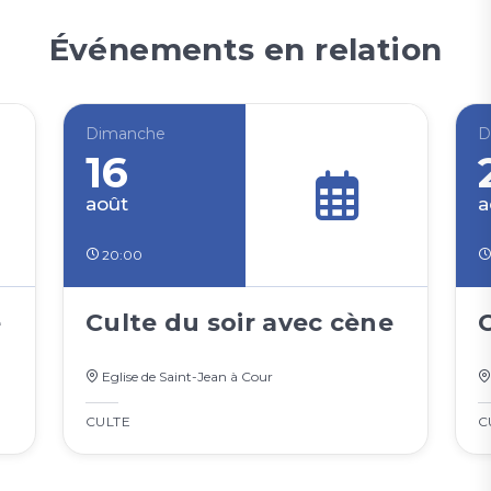
Événements en relation
Dimanche
D
16
août
a
20:00
e
Culte du soir avec cène
Eglise de Saint-Jean à Cour
CULTE
C