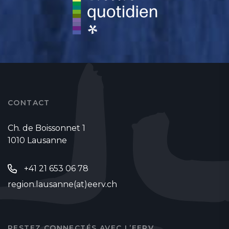
CONTACT
Ch. de Boissonnet 1
1010 Lausanne
+41 21 653 06 78
region.lausanne(at)eerv.ch
RESTEZ CONNECTÉS AVEC L’EERV