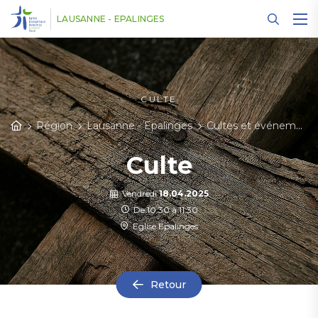
Panneau de gestion des cookies
LAUSANNE - EPALINGES
CULTE
Région
Lausanne - Epalinges
Cultes et événements
Culte
Vendredi
18.04.2025
De 10:30 à 11:30
Eglise Epalinges
Retour