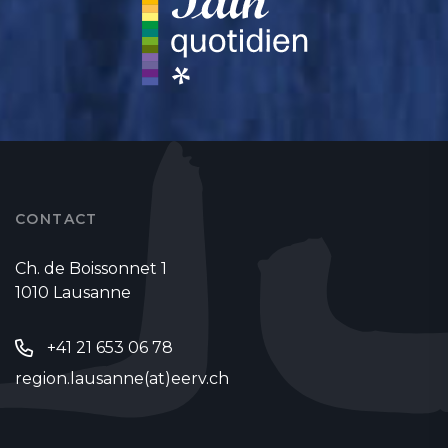
CONTACT
Ch. de Boissonnet 1
1010 Lausanne
+41 21 653 06 78
region.lausanne(at)eerv.ch