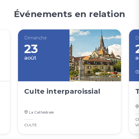
Événements en relation
Dimanche
D
23
août
a
Culte interparoissial
La Cathédrale
C
CULTE
V