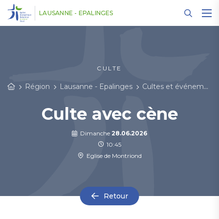
Panneau de gestion des cookies
LAUSANNE - EPALINGES
CULTE
Région
Lausanne - Epalinges
Cultes et événements
Culte avec cène
Dimanche
28.06.2026
10:45
Eglise de Montriond
Retour