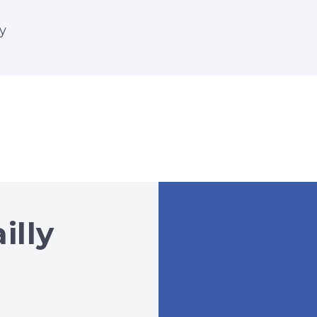
y
illy