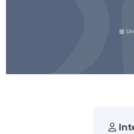
Di
Int