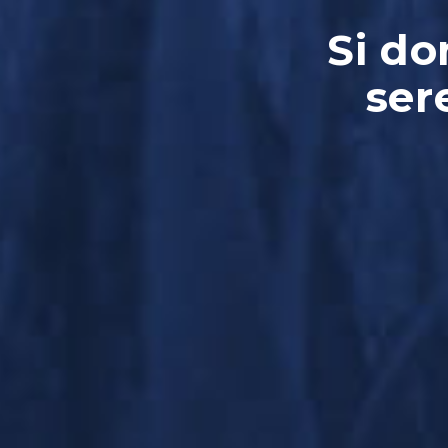
Si do
ser