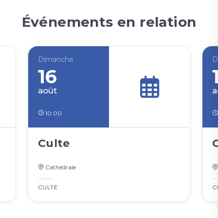
Événements en relation
Dimanche
D
16
août
a
10:00
Culte
Cathédrale
CULTE
C