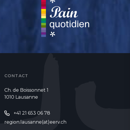
CONTACT
Ch. de Boissonnet 1
1010 Lausanne
+41 21 653 06 78
region.lausanne(at)eerv.ch