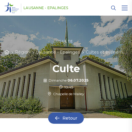
Panneau de gestion des cookies
LAUSANNE - EPALINGES
CULTE
Région
Lausanne - Epalinges
Cultes et événements
Culte
Dimanche
06.07.2025
10:45
Chapelle de Malley
Retour