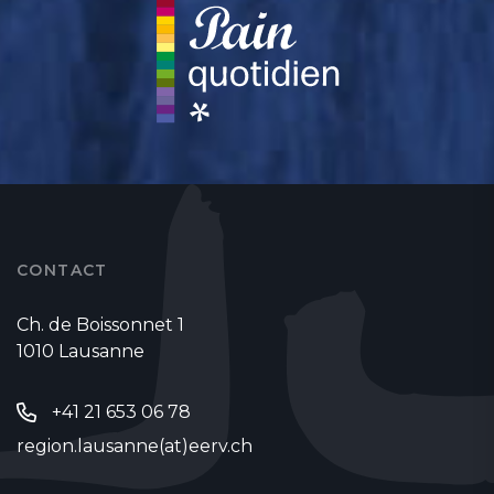
CONTACT
Ch. de Boissonnet 1
1010 Lausanne
+41 21 653 06 78
region.lausanne(at)eerv.ch