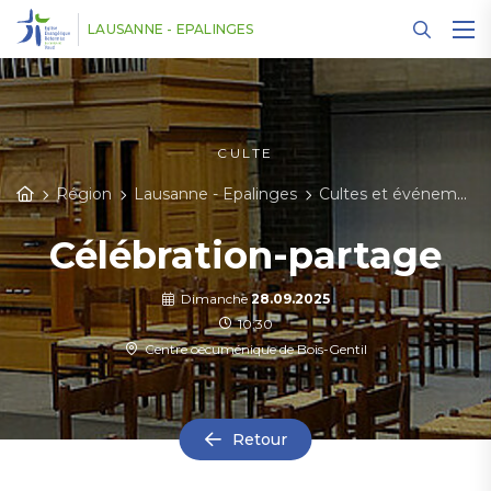
Panneau de gestion des cookies
LAUSANNE - EPALINGES
CULTE
Région
Lausanne - Epalinges
Cultes et événements
Célébration-partage
Dimanche
28.09.2025
10:30
Centre oecuménique de Bois-Gentil
Retour