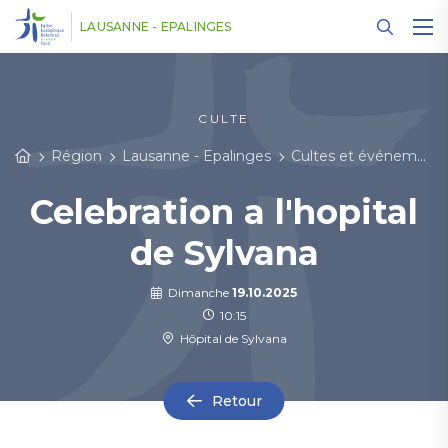
Panneau de gestion des cookies
LAUSANNE - EPALINGES
CULTE
Région
Lausanne - Epalinges
Cultes et événements
Celebration a l'hopital
de Sylvana
Dimanche
19.10.2025
10:15
Hôpital de Sylvana
Retour