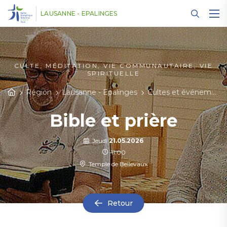
Panneau de gestion des cookies
LAUSANNE - EPALINGES
CULTE, MÉDITATION, VIE COMMUNAUTAIRE, VIE
SPIRITUELLE
Région
Lausanne - Epalinges
Cultes et événements
Bible et prière
Jeudi
21.05.2026
11:00
Temple de Bellevaux
Retour