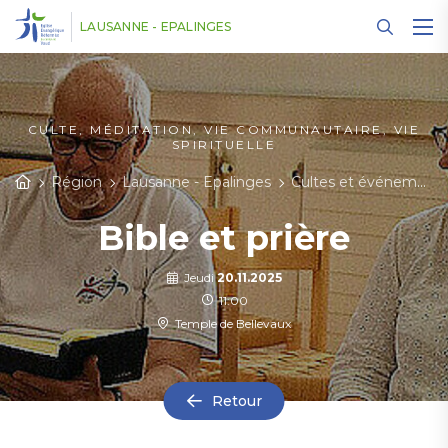
Panneau de gestion des cookies
LAUSANNE - EPALINGES
CULTE, MÉDITATION, VIE COMMUNAUTAIRE, VIE
SPIRITUELLE
Région
Lausanne - Epalinges
Cultes et événements
Bible et prière
Jeudi
20.11.2025
11:00
Temple de Bellevaux
Retour