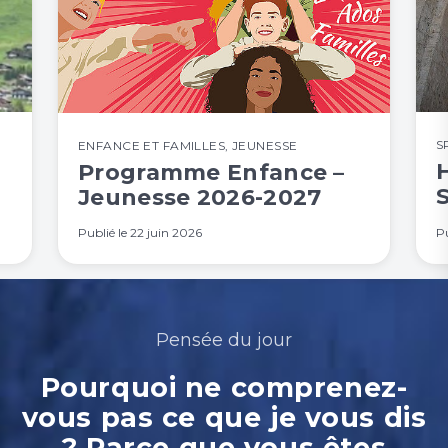
S
ENFANCE ET FAMILLES
,
JEUNESSE
H
Programme Enfance –
Jeunesse 2026-2027
Publié le
22 juin 2026
Pu
Pensée du jour
Pourquoi ne comprenez-
vous pas ce que je vous dis
? Parce que vous êtes