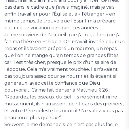
missionnaire. J’ai mis dix ans pour y arriver. Ce n’est
pas dans le cadre que j’avais imaginé, mais je vais
enfin travailler pour l’Église et à « l’étranger » en
même temps. Je trouve que l’Esprit m’a préparé
pour cette vocation pendant ces années.
Je me souviens de l'accueil que j'ai reçu lorsque j'ai
fait ma thèse en Ethiopie. On m'avait invitée pour un
repas et ils avaient préparé un mouton, un repas
que l'on ne mange qu'en temps de grandes fêtes,
car il est très cher, presque le prix d'un salaire de
l'époque. Cela m'a vraiment touchée. Ils n'avaient
pas toujours assez pour se nourrir et ils étaient si
généreux, avec cette confiance que Dieu
pourvoirait. Ca me fait penser à Matthieu 6,26 :
“Regardez les oiseaux du ciel : ils ne sèment ni ne
moissonnent, ils n'amassent point dans des greniers ;
et votre Père céleste les nourrit ! Ne valez-vous pas
beaucoup plus qu'eux?”
Souvent je me demande si ce n’est pas plus facile